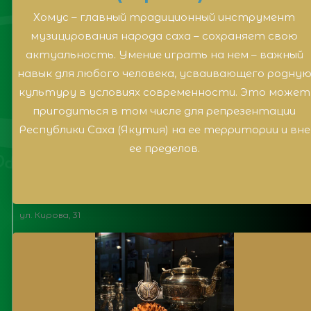
Хомус – главный традиционный инструмент
музицирования народа саха – сохраняет свою
актуальность. Умение играть на нем – важный
навык для любого человека, усваивающего родну
культуру в условиях современности. Это может
пригодиться в том числе для репрезентации
Республики Саха (Якутия) на ее территории и вне
ее пределов.
ул. Кирова, 31