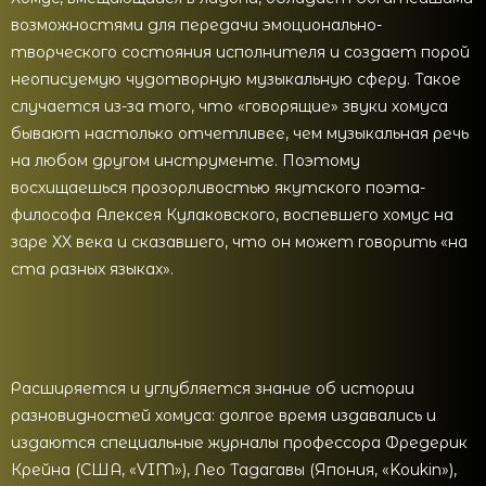
возможностями для передачи эмоционально-
творческого состояния исполнителя и создает порой
неописуемую чудотворную музыкальную сферу. Такое
случается из-за того, что «говорящие» звуки хомуса
бывают настолько отчетливее, чем музыкальная речь
на любом другом инструменте. Поэтому
восхищаешься прозорливостью якутского поэта-
философа Алексея Кулаковского, воспевшего хомус на
заре XX века и сказавшего, что он может говорить «на
ста разных языках».
Расширяется и углубляется знание об истории
разновидностей хомуса: долгое время издавались и
издаются специальные журналы профессора Фредерик
Крейна (США, «VIM»), Лео Тадагавы (Япония, «Koukin»),