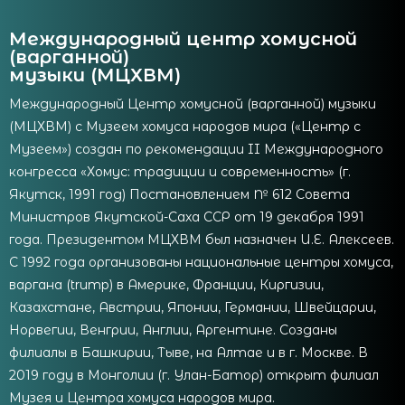
Международный центр хомусной
(варганной)
музыки (МЦХВМ)
Международный Центр хомусной (варганной) музыки
(МЦХВМ) с Музеем хомуса народов мира («Центр с
Музеем») создан по рекомендации II Международного
конгресса «Хомус: традиции и современность» (г.
Якутск, 1991 год) Постановлением № 612 Совета
Министров Якутской-Саха ССР от 19 декабря 1991
года. Президентом МЦХВМ был назначен И.Е. Алексеев.
С 1992 года организованы национальные центры хомуса,
варгана (trump) в Америке, Франции, Киргизии,
Казахстане, Австрии, Японии, Германии, Швейцарии,
Норвегии, Венгрии, Англии, Аргентине. Созданы
филиалы в Башкирии, Тыве, на Алтае и в г. Москве. В
2019 году в Монголии (г. Улан-Батор) открыт филиал
Музея и Центра хомуса народов мира.