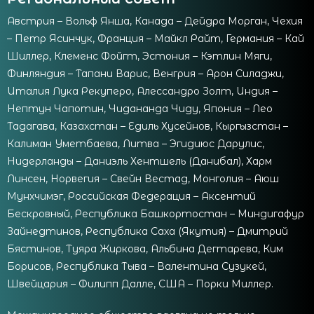
Австрия – Вольф Янша, Канада – Дейдра Морган, Чехия
– Петр Ясинчук, Франция – Майкл Райт, Германия – Кай
Шиллер, Клеменс Фойгт, Эстония – Кэтлин Мяги,
Финляндия – Тапани Варис, Венгрия – Арон Силаджи,
Италия Лука Рекуперо, Алессандро Золт, Индия –
Нептун Чапотин, Чидананда Чиду, Япония – Лео
Тадагава, Казахстан – Едиль Хусейнов, Кыргызстан –
Калиман Уметбаева, Литва – Эгидиюс Дарулис,
Нидерланды – Даниэль Хентшель (Данибал), Харм
Линсен, Норвегия – Свейн Вестад, Монголия – Аюш
Мунхчимэг, Российская Федерация – Аксентий
Бескровный, Республика Башкортостан – Миндигафур
Зайнедтинов, Республика Саха (Якутия) – Дмитрий
Бястинов, Туяра Жиркова, Альбина Дегтарева, Ким
Борисов, Республика Тыва – Валентина Сузукей,
Швейцария – Филипп Далле, США – Порки Миллер.