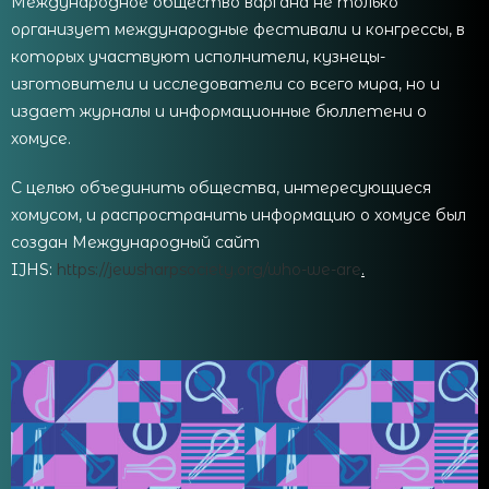
Международное общество варгана не только
организует международные фестивали и конгрессы, в
которых участвуют исполнители, кузнецы-
изготовители и исследователи со всего мира, но и
издает журналы и информационные бюллетени о
хомусе.
С целью объединить общества, интересующиеся
хомусом, и распространить информацию о хомусе был
создан Международный сайт
IJHS:
https://jewsharpsociety.org/who-we-are
.