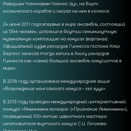
Реворием Чомчоевым-Чомчоо Уус, на борт
космического корабля и сыграл на нем в космосе.
24 июня 2011 года впервые в мире ансамбль, состоящий
из 1344 человек, исполнил в Якутии семиминутную
музыкальную композицию на хомусах (варганах).
Официальный судья рекордов Гиннесса госпожа Клер
Бергесс занесла тогда запись в Книгу рекордов
Гиннесса как «самый большой ансамбль хомусистов в
мире».
В 2018 году организована международная акция
«Возрождение монгольского хомуса – хэл хуур».
В 2013 году проведен международный интерактивный
конкурс «Амынньыкы мичээрэ» («Признание Амынньыкы»),
посвященный 100-летию известного мастера-
изготовителя якутского хомуса С.И. Гоголева-
Амынньыкы Уус.