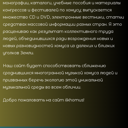
монографии, каталоги, учебные пособия и материалы
конгрессов и фестивалей по хомусу; выпускается
множество CD и DVD, электронные вестники, статьи
средствах массовой информации разных стран. Я это
расцениваю как результат коллективного труда
людей, объединившихся ради возрождения новых и
новых разновидностей хомуса из далеких и близких
уголков Земли.
Наш сайт будет способствовать сближению
сроднившихся многогранной музыкой хомуса людей и
призванных беречь экологию этой уникальной
музыкальной среды во всем обличии.
Добро пожаловать на сайт ilkhomus!