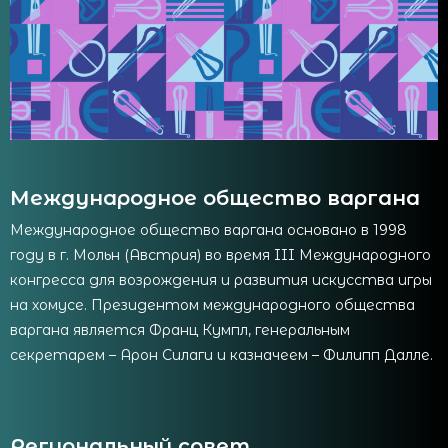
Международное общество варгана
Международное общество варгана основано в 1998
году в г. Мольн (Австрия) во время III Международного
конгресса для возрождения и развития искусства игры
на хомусе. Президентом международного общества
варгана является Франц Кумпл, генеральным
секретарем – Арон Силаги и казначеем – Филипп Далле.
Региональный совет