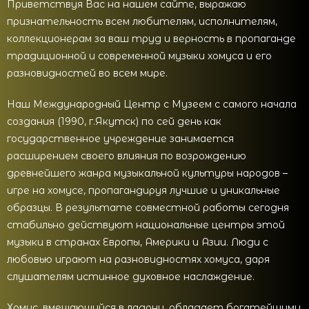
Приветствуя Вас на нашем сайте, выражаю
признательность всем любителям, исполнителям,
коллекционерам за ваш труд и верность в пропаганде
традиционной и современной музыки хомуса и его
разновидностей во всем мире.
Наш Международный Центр с Музеем с самого начала
создания (1990, г.Якутск) по сей день как
государственное учреждение занимается
расширением своего влияния по возрождению
древнейшего жанра музыкальной культуры народов –
игре на хомусе, пропагандируя лучшие и уникальные
образцы. В результате совместной работы сегодня
стабильно действуют национальные центры этой
музыки в странах Европы, Америки и Азии. Люди с
любовью играют на разновидностях хомуса, даря
слушателям истинное духовное наслаждение.
Хомус, вмещающийся в ладони, обладает богатейшими