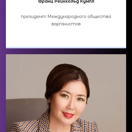
Франц Рейнхольд Кумпл
президент Международного общества
варганистов