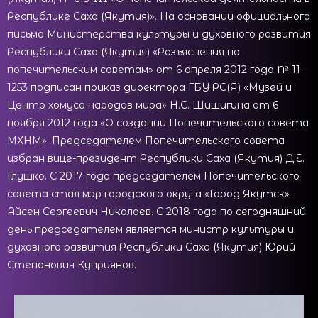
Республике Саха (Якутия)». На основании официального
письма Министерства культуры и духовного развития
Республики Саха (Якутия) «Разъяснения по
попечительским советам» от 6 апреля 2012 года № 11-
1253 подписан приказ директора ГБУ РС(Я) «Музей и
Центр хомуса народов мира» Н.С. Шишигина от 6
ноября 2012 года «О создании Попечительского совета
МХНМ». Председателем Попечительского совета
избран вице-президент Республики Саха (Якутия) Д.Е.
Глушко. С 2017 года председателем Попечительского
совета стал мэр городского округа «Город Якутск»
Айсен Сергеевич Николаев. С 2018 года по сегодняшний
день председателем является министр культуры и
духовного развития Республики Саха (Якутия) Юрий
Степанович Куприянов.